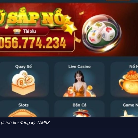
Lợi ích khi đăng ký TAP88