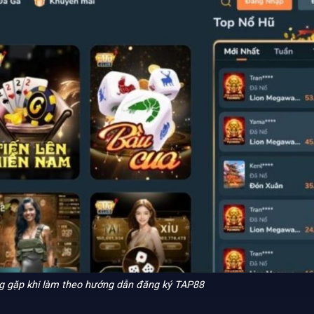
g gặp khi làm theo hướng dẫn đăng ký TAP88