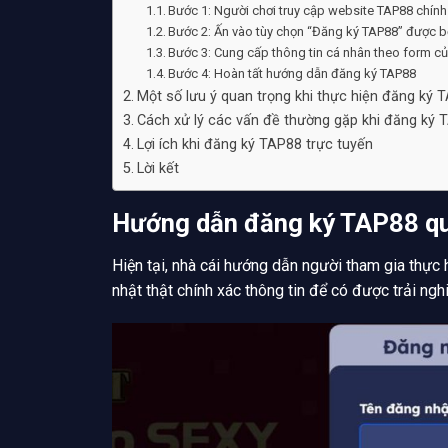
Bước 1: Người chơi truy cập website TAP88 chín
Bước 2: Ấn vào tùy chọn “Đăng ký TAP88” được bố
Bước 3: Cung cấp thông tin cá nhân theo form củ
Bước 4: Hoàn tất hướng dẫn đăng ký TAP88
Một số lưu ý quan trọng khi thực hiện đăng ký 
Cách xử lý các vấn đề thường gặp khi đăng ký 
Lợi ích khi đăng ký TAP88 trực tuyến
Lời kết
Hướng dẫn đăng ký TAP88 qu
Hiện tại, nhà cái hướng dẫn người tham gia thực
nhật thật chính xác thông tin để có được trải nghi