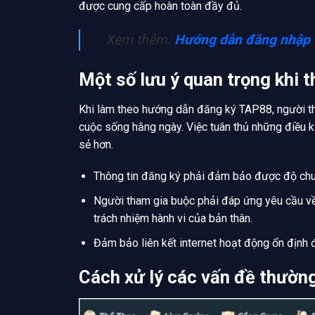
được cung cấp hoàn toàn đầy đủ.
Xem thêm:
Hướng dẫn đăng nhập 
Một số lưu ý quan trọng khi 
Khi làm theo hướng dẫn đăng ký TAP88, người tha
cuộc sống hằng ngày. Việc tuân thủ những điều ki
sẻ hơn.
Thông tin đăng ký phải đảm bảo được độ chuẩn
Người tham gia buộc phải đáp ứng yêu cầu về đ
trách nhiệm hành vi của bản thân.
Đảm bảo liên kết internet hoạt động ổn định 
Cách xử lý các vấn đề thườn