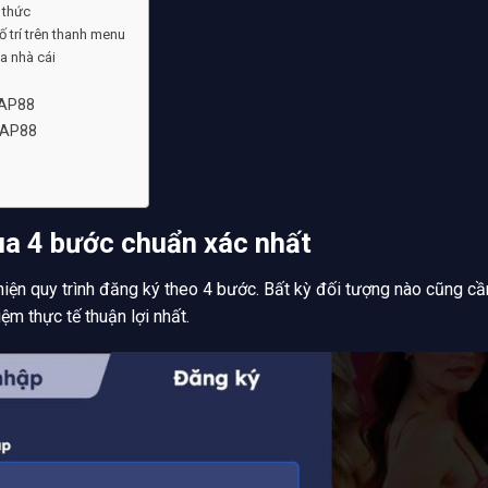
h thức
 trí trên thanh menu
a nhà cái
TAP88
TAP88
a 4 bước chuẩn xác nhất
 hiện quy trình đăng ký theo 4 bước. Bất kỳ đối tượng nào cũng c
ệm thực tế thuận lợi nhất.