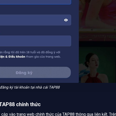
ăng ký tài khoản tại nhà cái TAP88
 TAP88 chính thức
y cập vào trang web chính thức của TAP88 thông qua liên kết. Trê