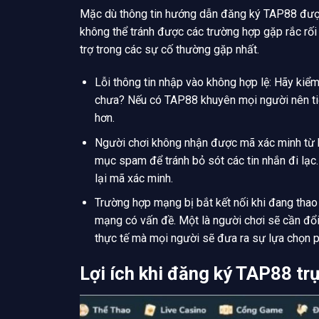
Mặc dù thông tin hướng dẫn đăng ký TAP88 được 
không thể tránh được các trường hợp gặp rắc rối 
trợ trong các sự cố thường gặp nhất.
Lỗi thông tin nhập vào không hợp lệ: Hãy kiểm
chưa? Nếu có TAP88 khuyên mọi người nên tiếp
hơn.
Người chơi không nhận được mã xác minh từ hệ
mục spam để tránh bỏ sót các tin nhắn đi lạc.
lại mã xác minh.
Trường hợp mạng bị bắt kết nối khi đang thao 
mạng có vấn đề. Một là người chơi sẽ cần đổi tr
thực tế mà mọi người sẽ đưa ra sự lựa chọn p
Lợi ích khi đăng ký TAP88 tr