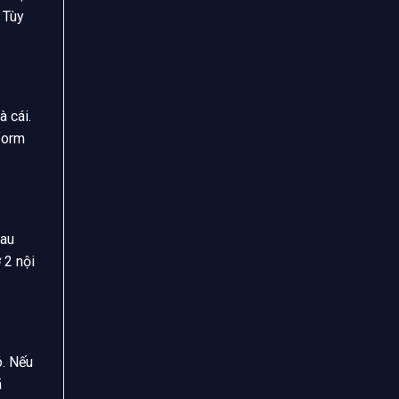
. Tùy
 cái.
 form
Sau
 2 nội
ó. Nếu
ã