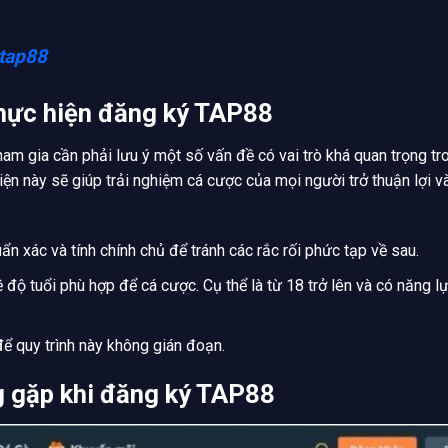
tap88
thực hiện đăng ký TAP88
m gia cần phải lưu ý một số vấn đề có vai trò khá quan trọng tr
ện này sẽ giúp trải nghiệm cá cược của mọi người trở thuận lợi v
 xác và tính chính chủ để tránh các rắc rối phức tạp về sau.
ộ tuổi phù hợp để cá cược. Cụ thể là từ 18 trở lên và có năng lự
để quy trình này không gián đoạn.
g gặp khi đăng ký TAP88