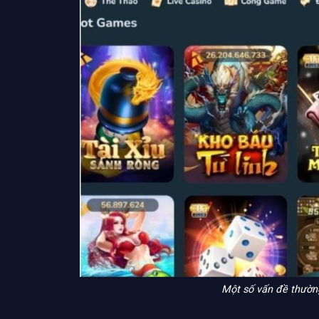
Một số vấn đề thườn