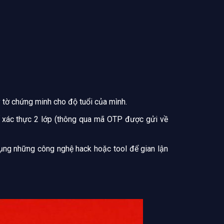
y tờ chứng minh cho độ tuổi của mình.
hế xác thực 2 lớp (thông qua mã OTP được gửi về
ụng những công nghệ hack hoặc tool để gian lận