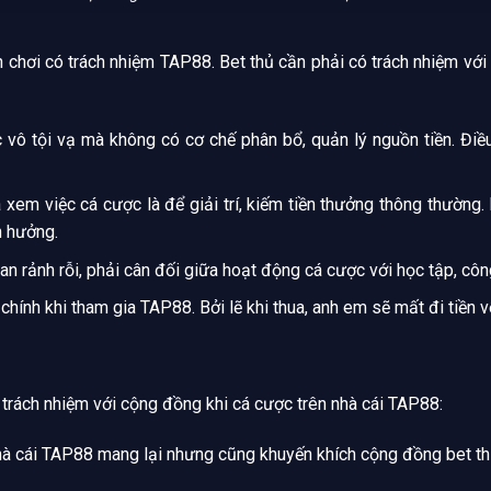
 chơi có trách nhiệm TAP88. Bet thủ cần phải có trách nhiệm với 
 vô tội vạ mà không có cơ chế phân bổ, quản lý nguồn tiền. Điều
xem việc cá cược là để giải trí, kiếm tiền thưởng thông thường. 
nh hưởng.
n rảnh rỗi, phải cân đối giữa hoạt động cá cược với học tập, côn
 chính khi tham gia TAP88. Bởi lẽ khi thua, anh em sẽ mất đi tiề
 trách nhiệm với cộng đồng khi cá cược trên nhà cái TAP88:
à nhà cái TAP88 mang lại nhưng cũng khuyến khích cộng đồng bet 