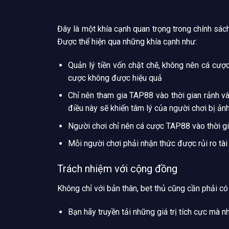
Đây là một khía cạnh quan trọng trong chính sách
Được thể hiện qua những khía cạnh như:
Quản lý tiền vốn chặt chẽ, không nên cá cược
cược không được hiệu quả
Chỉ nên tham gia TAP88 vào thời gian rảnh và 
điều này sẽ khiến tâm lý của người chơi bị ả
Người chơi chỉ nên cá cược TAP88 vào thời gia
Mỗi người chơi phải nhận thức được rủi ro tài
Trách nhiệm với cộng đồng
Không chỉ với bản thân, bet thủ cũng cần phải có
Bạn hãy truyền tải những giá trị tích cực m