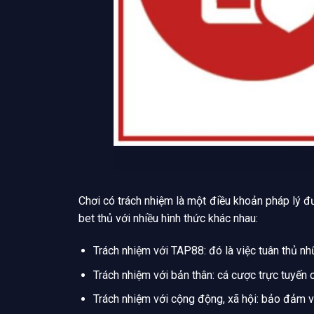
Chơi có trách nhiệm là một điều khoản pháp lý đ
bet thủ với nhiều hình thức khác nhau:
Trách nhiệm với TAP88: đó là việc tuân thủ nh
Trách nhiệm với bản thân: cá cược trực tuyến 
Trách nhiệm với cộng động, xã hội: bảo đảm v