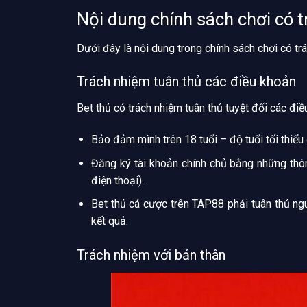
Nội dung chính sách chơi có
Dưới đây là nội dung trong chính sách chơi có tr
Trách nhiệm tuân thủ các điều khoản
Bet thủ có trách nhiệm tuân thủ tuyệt đối các đ
Bảo đảm mình trên 18 tuổi – độ tuổi tối thiể
Đăng ký tài khoản chính chủ bằng những thôn
điện thoại).
Bet thủ cá cược trên TAP88 phải tuân thủ n
kết quả.
Trách nhiệm với bản thân