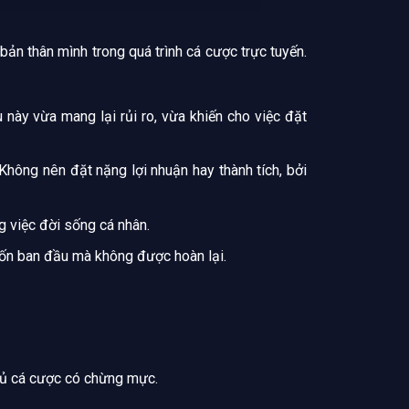
bản thân mình trong quá trình cá cược trực tuyến.
 này vừa mang lại rủi ro, vừa khiến cho việc đặt
Không nên đặt nặng lợi nhuận hay thành tích, bởi
g việc đời sống cá nhân.
n vốn ban đầu mà không được hoàn lại.
thủ cá cược có chừng mực.